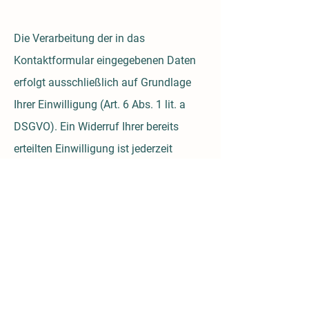
Die Verarbeitung der in das
Kontaktformular eingegebenen Daten
erfolgt ausschließlich auf Grundlage
Ihrer Einwilligung (Art. 6 Abs. 1 lit. a
DSGVO). Ein Widerruf Ihrer bereits
erteilten Einwilligung ist jederzeit
möglich. Für den Widerruf genügt eine
formlose Mitteilung per E-Mail. Die
Rechtmäßigkeit der bis zum Widerruf
erfolgten Datenverarbeitungsvorgänge
bleibt vom Widerruf unberührt.
Über das Kontaktformular übermittelte